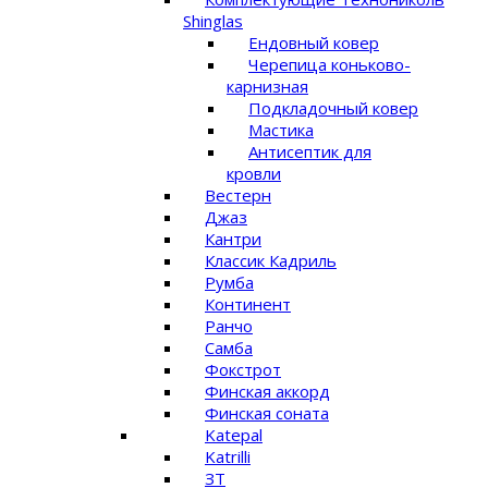
Shinglas
Ендовный ковер
Черепица коньково-
карнизная
Подкладочный ковер
Мастика
Антисептик для
кровли
Вестерн
Джаз
Кантри
Классик Кадриль
Румба
Континент
Ранчо
Самба
Фокстрот
Финская аккорд
Финская соната
Katepal
Katrilli
ЗТ