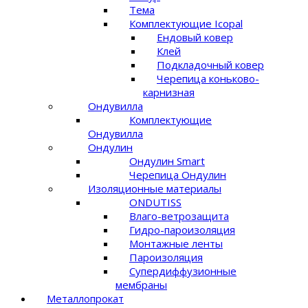
Тема
Комплектующие Icopal
Ендовый ковер
Клей
Подкладочный ковер
Черепица коньково-
карнизная
Ондувилла
Комплектующие
Ондувилла
Ондулин
Ондулин Smart
Черепица Ондулин
Изоляционные материалы
ONDUTISS
Влаго-ветрозащита
Гидро-пароизоляция
Монтажные ленты
Пароизоляция
Супердиффузионные
мембраны
Металлопрокат