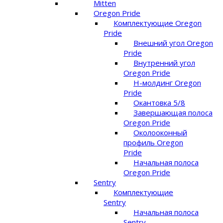
Mitten
Oregon Pride
Комплектующие Oregon
Pride
Внешний угол Oregon
Pride
Внутренний угол
Oregon Pride
Н-молдинг Oregon
Pride
Окантовка 5/8
Завершающая полоса
Oregon Pride
Околооконный
профиль Oregon
Pride
Начальная полоса
Oregon Pride
Sentry
Комплектующие
Sentry
Начальная полоса
Sentry