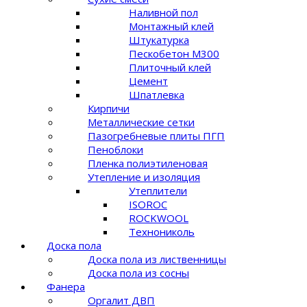
Наливной пол
Монтажный клей
Штукатурка
Пескобетон М300
Плиточный клей
Цемент
Шпатлевка
Кирпичи
Металлические сетки
Пазогребневые плиты ПГП
Пеноблоки
Пленка полиэтиленовая
Утепление и изоляция
Утеплители
ISOROC
ROCKWOOL
Технониколь
Доска пола
Доска пола из лиственницы
Доска пола из сосны
Фанера
Оргалит ДВП