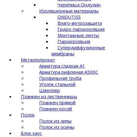
Черепица Ондулин
Изоляционные материалы
ONDUTISS
Влаго-ветрозащита
Гидро-пароизоляция
Монтажные ленты
Пароизоляция
Супердиффузионные
мембраны
Металлопрокат
Арматура гладкая А1
Арматура рифленая A500C
Профильная труба
Уголок стальной
Швеллер
Планкен из лиственницы
Планкен прямой
Планкен косой
Полок
Полок из липы
Полок из осины
Блок хаус