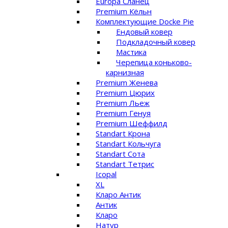
Europa Сланец
Premium Кёльн
Комплектующие Docke Pie
Ендовый ковер
Подкладочный ковер
Мастика
Черепица коньково-
карнизная
Premium Женева
Premium Цюрих
Premium Льеж
Premium Генуя
Premium Шеффилд
Standart Крона
Standart Кольчуга
Standart Сота
Standart Тетрис
Icopal
XL
Кларо Антик
Антик
Кларо
Натур