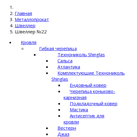
Главная
Металлопрокат
Швеллер
Швеллер №22
Кровля
Гибкая черепица
Технониколь Shinglas
Сальса
Атлантика
Комплектующие Технониколь
Shinglas
Ендовный ковер
Черепица коньково-
карнизная
Подкладочный ковер
Мастика
Антисептик для
кровли
Вестерн
Джаз