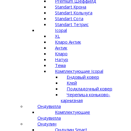
Premium Шеффилд
Standart Крона
Standart Кольчуга
Standart Сота
Standart Тетрис
Icopal
XL
Кларо Антик
Антик
Кларо
Натур
Тема
Комплектующие Icopal
Ендовый ковер
Клей
Подкладочный ковер
Черепица коньково-
карнизная
Ондувилла
Комплектующие
Ондувилла
Ондулин
Ондулин Smart