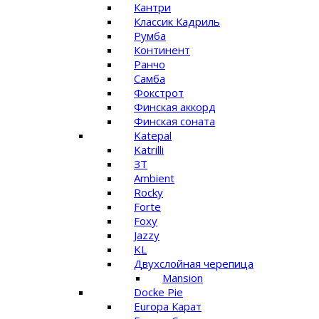
Кантри
Классик Кадриль
Румба
Континент
Ранчо
Самба
Фокстрот
Финская аккорд
Финская соната
Katepal
Katrilli
ЗТ
Ambient
Rocky
Forte
Foxy
Jazzy
KL
Двухслойная черепица
Mansion
Docke Pie
Europa Карат