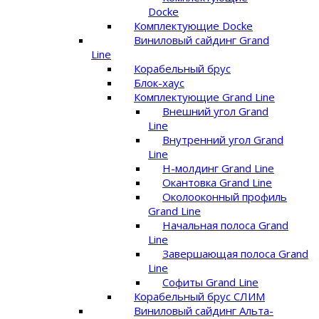
Docke
Комплектующие Docke
Виниловый сайдинг Grand
Line
Корабельный брус
Блок-хаус
Комплектующие Grand Line
Внешний угол Grand
Line
Внутренний угол Grand
Line
Н-молдинг Grand Line
Окантовка Grand Line
Околооконный профиль
Grand Line
Начальная полоса Grand
Line
Завершающая полоса Grand
Line
Софиты Grand Line
Корабельный брус СЛИМ
Виниловый сайдинг Альта-