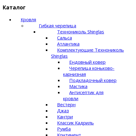
Каталог
Кровля
Гибкая черепица
Технониколь Shinglas
Сальса
Атлантика
Комплектующие Технониколь
Shinglas
Ендовный ковер
Черепица коньково-
карнизная
Подкладочный ковер
Мастика
Антисептик для
кровли
Вестерн
Джаз
Кантри
Классик Кадриль
Румба
Континент