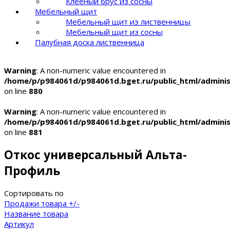
Клееный брус из сосны
Мебельный щит
Мебельный щит из лиственницы
Мебельный щит из сосны
Палубная доска лиственница
Warning
: A non-numeric value encountered in
/home/p/p984061d/p984061d.bget.ru/public_html/admin
on line
880
Warning
: A non-numeric value encountered in
/home/p/p984061d/p984061d.bget.ru/public_html/admin
on line
881
Откос универсальный Альта-
Профиль
Сортировать по
Продажи товара +/-
Название товара
Артикул