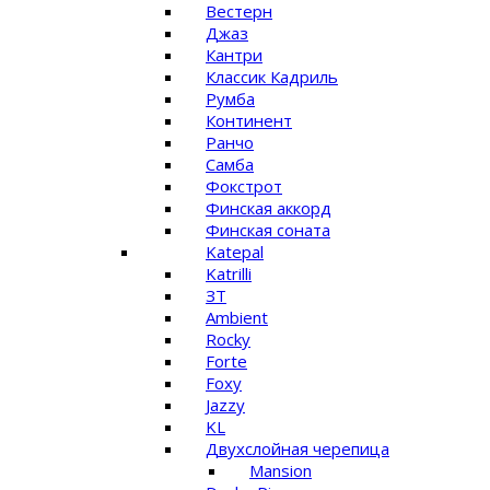
Вестерн
Джаз
Кантри
Классик Кадриль
Румба
Континент
Ранчо
Самба
Фокстрот
Финская аккорд
Финская соната
Katepal
Katrilli
ЗТ
Ambient
Rocky
Forte
Foxy
Jazzy
KL
Двухслойная черепица
Mansion