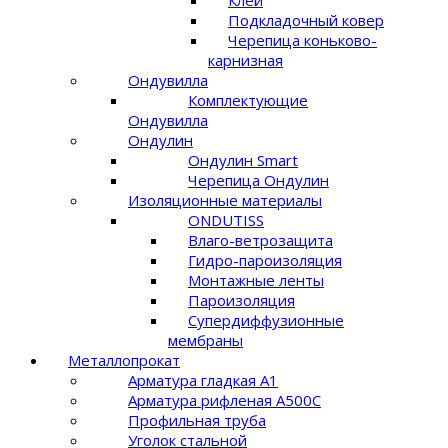
Подкладочный ковер
Черепица коньково-
карнизная
Ондувилла
Комплектующие
Ондувилла
Ондулин
Ондулин Smart
Черепица Ондулин
Изоляционные материалы
ONDUTISS
Влаго-ветрозащита
Гидро-пароизоляция
Монтажные ленты
Пароизоляция
Супердиффузионные
мембраны
Металлопрокат
Арматура гладкая А1
Арматура рифленая A500C
Профильная труба
Уголок стальной