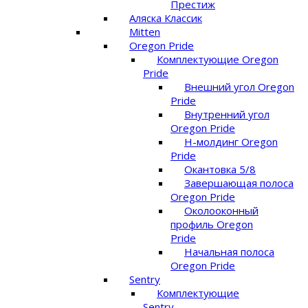
Престиж
Аляска Классик
Mitten
Oregon Pride
Комплектующие Oregon
Pride
Внешний угол Oregon
Pride
Внутренний угол
Oregon Pride
Н-молдинг Oregon
Pride
Окантовка 5/8
Завершающая полоса
Oregon Pride
Околооконный
профиль Oregon
Pride
Начальная полоса
Oregon Pride
Sentry
Комплектующие
Sentry