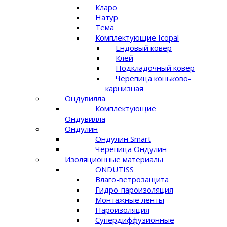
Кларо
Натур
Тема
Комплектующие Icopal
Ендовый ковер
Клей
Подкладочный ковер
Черепица коньково-
карнизная
Ондувилла
Комплектующие
Ондувилла
Ондулин
Ондулин Smart
Черепица Ондулин
Изоляционные материалы
ONDUTISS
Влаго-ветрозащита
Гидро-пароизоляция
Монтажные ленты
Пароизоляция
Супердиффузионные