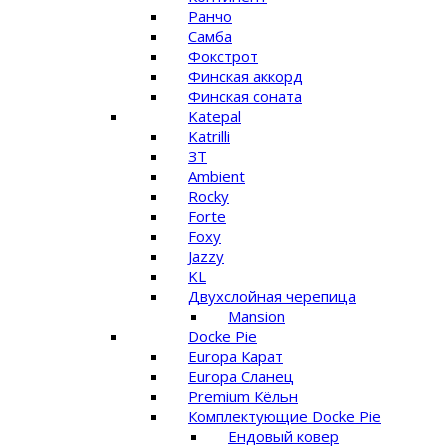
Ранчо
Самба
Фокстрот
Финская аккорд
Финская соната
Katepal
Katrilli
ЗТ
Ambient
Rocky
Forte
Foxy
Jazzy
KL
Двухслойная черепица
Mansion
Docke Pie
Europa Карат
Europa Сланец
Premium Кёльн
Комплектующие Docke Pie
Ендовый ковер