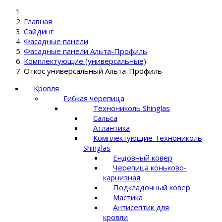
Главная
Сайдинг
Фасадные панели
Фасадные панели Альта-Профиль
Комплектующие (универсальные)
Откос универсальный Альта-Профиль
Кровля
Гибкая черепица
Технониколь Shinglas
Сальса
Атлантика
Комплектующие Технониколь
Shinglas
Ендовный ковер
Черепица коньково-
карнизная
Подкладочный ковер
Мастика
Антисептик для
кровли