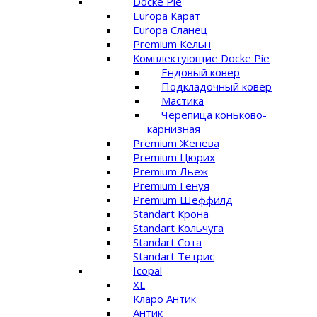
Docke Pie
Europa Карат
Europa Сланец
Premium Кёльн
Комплектующие Docke Pie
Ендовый ковер
Подкладочный ковер
Мастика
Черепица коньково-
карнизная
Premium Женева
Premium Цюрих
Premium Льеж
Premium Генуя
Premium Шеффилд
Standart Крона
Standart Кольчуга
Standart Сота
Standart Тетрис
Icopal
XL
Кларо Антик
Антик