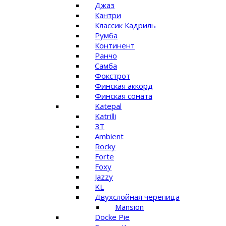
Джаз
Кантри
Классик Кадриль
Румба
Континент
Ранчо
Самба
Фокстрот
Финская аккорд
Финская соната
Katepal
Katrilli
ЗТ
Ambient
Rocky
Forte
Foxy
Jazzy
KL
Двухслойная черепица
Mansion
Docke Pie