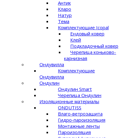
Антик
Кларо
Натур
Тема
Комплектующие Icopal
Ендовый ковер
Клей
Подкладочный ковер
Черепица коньково-
карнизная
Ондувилла
Комплектующие
Ондувилла
Ондулин
Ондулин Smart
Черепица Ондулин
Изоляционные материалы
ONDUTISS
Влаго-ветрозащита
Гидро-пароизоляция
Монтажные ленты
Пароизоляция