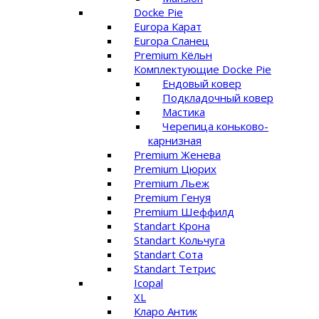
Docke Pie
Europa Карат
Europa Сланец
Premium Кёльн
Комплектующие Docke Pie
Ендовый ковер
Подкладочный ковер
Мастика
Черепица коньково-
карнизная
Premium Женева
Premium Цюрих
Premium Льеж
Premium Генуя
Premium Шеффилд
Standart Крона
Standart Кольчуга
Standart Сота
Standart Тетрис
Icopal
XL
Кларо Антик