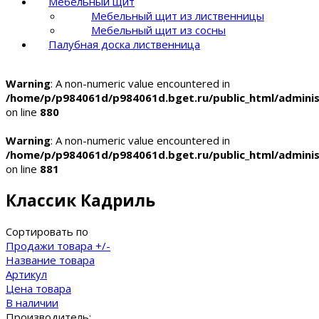
Мебельный щит
Мебельный щит из лиственницы
Мебельный щит из сосны
Палубная доска лиственница
Warning
: A non-numeric value encountered in
/home/p/p984061d/p984061d.bget.ru/public_html/admin
on line
880
Warning
: A non-numeric value encountered in
/home/p/p984061d/p984061d.bget.ru/public_html/admin
on line
881
Классик Кадриль
Сортировать по
Продажи товара +/-
Название товара
Артикул
Цена товара
В наличии
Производитель: