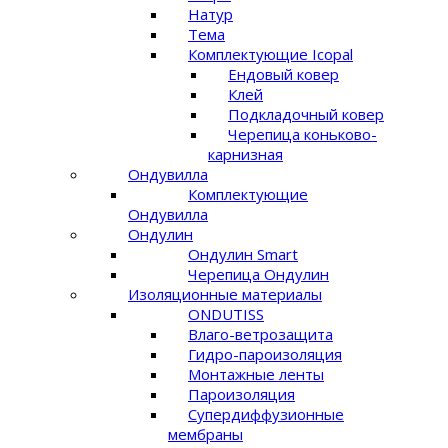
Натур
Тема
Комплектующие Icopal
Ендовый ковер
Клей
Подкладочный ковер
Черепица коньково-
карнизная
Ондувилла
Комплектующие
Ондувилла
Ондулин
Ондулин Smart
Черепица Ондулин
Изоляционные материалы
ONDUTISS
Влаго-ветрозащита
Гидро-пароизоляция
Монтажные ленты
Пароизоляция
Супердиффузионные
мембраны