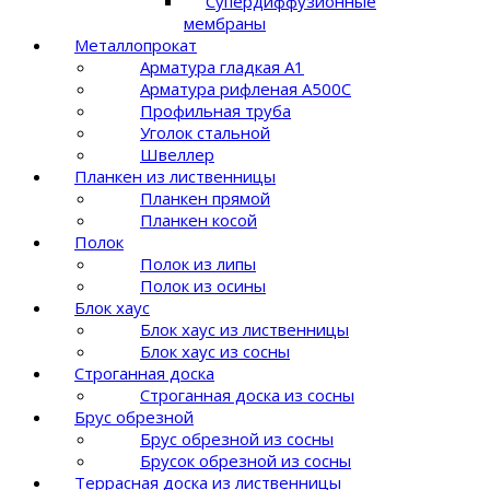
Супердиффузионные
мембраны
Металлопрокат
Арматура гладкая А1
Арматура рифленая A500C
Профильная труба
Уголок стальной
Швеллер
Планкен из лиственницы
Планкен прямой
Планкен косой
Полок
Полок из липы
Полок из осины
Блок хаус
Блок хаус из лиственницы
Блок хаус из сосны
Строганная доска
Строганная доска из сосны
Брус обрезной
Брус обрезной из сосны
Брусок обрезной из сосны
Террасная доска из лиственницы