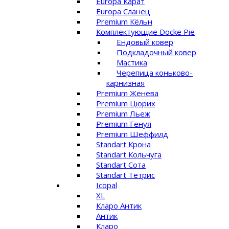
Europa Карат
Europa Сланец
Premium Кёльн
Комплектующие Docke Pie
Ендовый ковер
Подкладочный ковер
Мастика
Черепица коньково-
карнизная
Premium Женева
Premium Цюрих
Premium Льеж
Premium Генуя
Premium Шеффилд
Standart Крона
Standart Кольчуга
Standart Сота
Standart Тетрис
Icopal
XL
Кларо Антик
Антик
Кларо