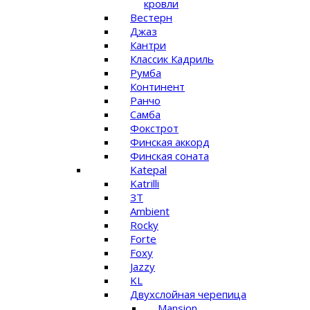
кровли
Вестерн
Джаз
Кантри
Классик Кадриль
Румба
Континент
Ранчо
Самба
Фокстрот
Финская аккорд
Финская соната
Katepal
Katrilli
ЗТ
Ambient
Rocky
Forte
Foxy
Jazzy
KL
Двухслойная черепица
Mansion