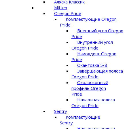
Аляска Классик
Mitten
Oregon Pride
Комплектующие Oregon
Pride
Внешний угол Oregon
Pride
Внутренний угол
Oregon Pride
Н-молдинг Oregon
Pride
Окантовка 5/8
Завершающая полоса
Oregon Pride
Околооконный
профиль Oregon
Pride
Начальная полоса
Oregon Pride
Sentry
Комплектующие
Sentry
Начальная полоса