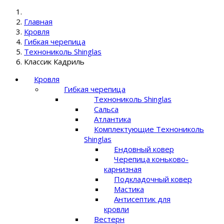
Главная
Кровля
Гибкая черепица
Технониколь Shinglas
Классик Кадриль
Кровля
Гибкая черепица
Технониколь Shinglas
Сальса
Атлантика
Комплектующие Технониколь
Shinglas
Ендовный ковер
Черепица коньково-
карнизная
Подкладочный ковер
Мастика
Антисептик для
кровли
Вестерн