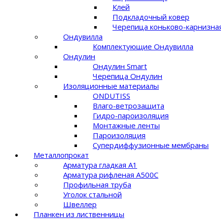
Клей
Подкладочный ковер
Черепица коньково-карнизна
Ондувилла
Комплектующие Ондувилла
Ондулин
Ондулин Smart
Черепица Ондулин
Изоляционные материалы
ONDUTISS
Влаго-ветрозащита
Гидро-пароизоляция
Монтажные ленты
Пароизоляция
Супердиффузионные мембраны
Металлопрокат
Арматура гладкая А1
Арматура рифленая A500C
Профильная труба
Уголок стальной
Швеллер
Планкен из лиственницы