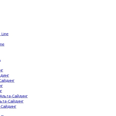
 Line
ine
ь
нг
йдинг
Сайдинг
нг
г
Альта-Сайдинг
ьта-Сайдинг
-Сайдинг