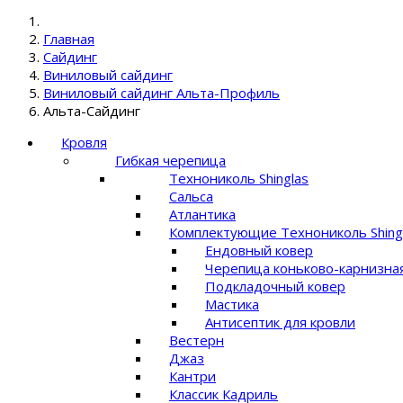
Главная
Сайдинг
Виниловый сайдинг
Виниловый сайдинг Альта-Профиль
Альта-Сайдинг
Кровля
Гибкая черепица
Технониколь Shinglas
Сальса
Атлантика
Комплектующие Технониколь Shing
Ендовный ковер
Черепица коньково-карнизна
Подкладочный ковер
Мастика
Антисептик для кровли
Вестерн
Джаз
Кантри
Классик Кадриль