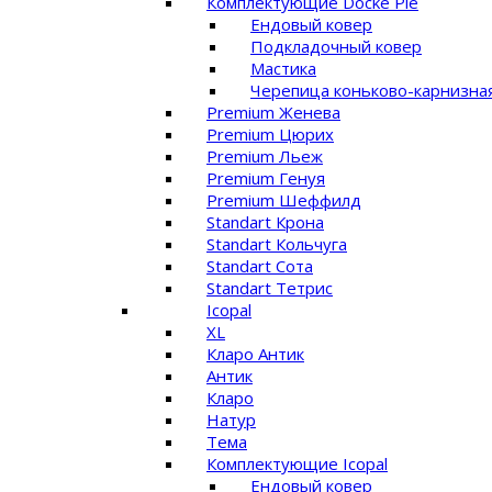
Комплектующие Docke Pie
Ендовый ковер
Подкладочный ковер
Мастика
Черепица коньково-карнизна
Premium Женева
Premium Цюрих
Premium Льеж
Premium Генуя
Premium Шеффилд
Standart Крона
Standart Кольчуга
Standart Сота
Standart Тетрис
Icopal
XL
Кларо Антик
Антик
Кларо
Натур
Тема
Комплектующие Icopal
Ендовый ковер