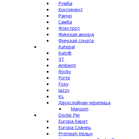
Румба
Континент
Ранчо
Самба
Фокстрот
Финская аккорд
Финская соната
Katepal
Katrilli
ЗТ
Ambient
Rocky
Forte
Foxy
Jazzy
KL
Двухслойная черепица
Mansion
Docke Pie
Europa Карат
Europa Сланец
Premium Кёльн